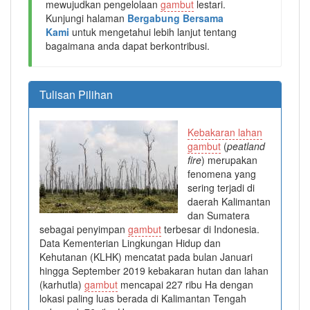
mewujudkan pengelolaan
gambut
lestari.
Kunjungi halaman
Bergabung Bersama
Kami
untuk mengetahui lebih lanjut tentang
bagaimana anda dapat berkontribusi.
Tulisan Pilihan
Kebakaran lahan
gambut
(
peatland
fire
) merupakan
fenomena yang
sering terjadi di
daerah Kalimantan
dan Sumatera
sebagai penyimpan
gambut
terbesar di Indonesia.
Data Kementerian Lingkungan Hidup dan
Kehutanan (KLHK) mencatat pada bulan Januari
hingga September 2019 kebakaran hutan dan lahan
(karhutla)
gambut
mencapai 227 ribu Ha dengan
lokasi paling luas berada di Kalimantan Tengah