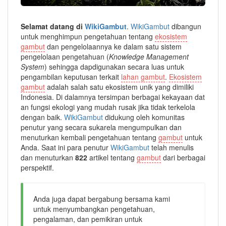
Selamat datang di
WikiGambut
.
WikiGambut
dibangun
untuk menghimpun pengetahuan tentang
ekosistem
gambut
dan pengelolaannya ke dalam satu sistem
pengelolaan pengetahuan (
Knowledge Management
System
) sehingga dapdigunakan secara luas untuk
pengambilan keputusan terkait
lahan gambut
.
Ekosistem
gambut
adalah salah satu ekosistem unik yang dimiliki
Indonesia. Di dalamnya tersimpan berbagai kekayaan dat
an fungsi ekologi yang mudah rusak jika tidak terkelola
dengan baik.
WikiGambut
didukung oleh komunitas
penutur yang secara sukarela mengumpulkan dan
menuturkan kembali pengetahuan tentang
gambut
untuk
Anda. Saat ini para penutur
WikiGambut
telah menulis
dan menuturkan
822
artikel tentang
gambut
dari berbagai
perspektif.
Anda juga dapat bergabung bersama kami
untuk menyumbangkan pengetahuan,
pengalaman, dan pemikiran untuk