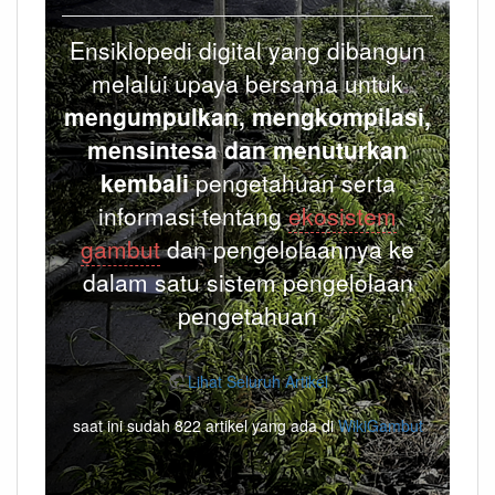
Ensiklopedi digital yang dibangun
melalui upaya bersama untuk
mengumpulkan, mengkompilasi,
mensintesa dan menuturkan
kembali
pengetahuan serta
informasi tentang
ekosistem
gambut
dan pengelolaannya ke
dalam satu sistem pengelolaan
pengetahuan
Lihat Seluruh Artikel
saat ini sudah 822 artikel yang ada di
WikiGambut