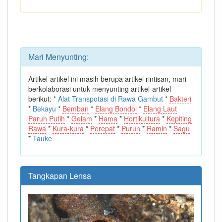
Mari Menyunting:
Artikel-artikel ini masih berupa artikel rintisan, mari
berkolaborasi untuk menyunting artikel-artikel
berikut: *
Alat Transpotasi di Rawa Gambut
*
Bakteri
*
Bekayu
*
Bemban
*
Elang Bondol
*
Elang Laut
Paruh Putih
*
Gelam
*
Hama
*
Hortikultura
*
Kepiting
Rawa
*
Kura-kura
*
Perepat
*
Purun
*
Ramin
*
Sagu
*
Tauke
Tangkapan Lensa