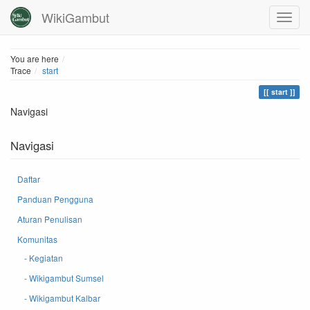
WikiGambut
Home
You are here
Trace
start
start
Navigasi
Navigasi
Daftar
Panduan Pengguna
Aturan Penulisan
Komunitas
- Kegiatan
- Wikigambut Sumsel
- Wikigambut Kalbar