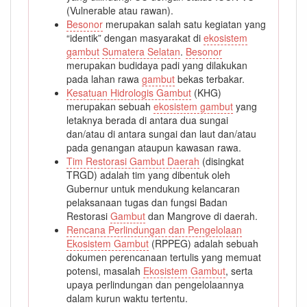
(Vulnerable atau rawan).
Besonor
merupakan salah satu kegiatan yang
“identik” dengan masyarakat di
ekosistem
gambut
Sumatera Selatan
.
Besonor
merupakan budidaya padi yang dilakukan
pada lahan rawa
gambut
bekas terbakar.
Kesatuan Hidrologis Gambut
(KHG)
merupakan sebuah
ekosistem gambut
yang
letaknya berada di antara dua sungai
dan/atau di antara sungai dan laut dan/atau
pada genangan ataupun kawasan rawa.
Tim Restorasi Gambut Daerah
(disingkat
TRGD) adalah tim yang dibentuk oleh
Gubernur untuk mendukung kelancaran
pelaksanaan tugas dan fungsi Badan
Restorasi
Gambut
dan Mangrove di daerah.
Rencana Perlindungan dan Pengelolaan
Ekosistem Gambut
(RPPEG) adalah sebuah
dokumen perencanaan tertulis yang memuat
potensi, masalah
Ekosistem Gambut
, serta
upaya perlindungan dan pengelolaannya
dalam kurun waktu tertentu.