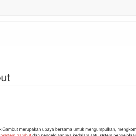
ut
iGambut merupakan upaya bersama untuk mengumpulkan, mengkompi
kosistem gambut
dan pengelolaannya kedalam satu sistem pengelola