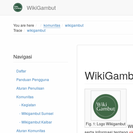
WikiGambut
Home
You are here
komunitas
wikigambut
Trace
wikigambut
Navigasi
WikiGamb
Daftar
Panduan Pengguna
Aturan Penulisan
Komunitas
- Kegiatan
- Wikigambut Sumsel
- Wikigambut Kalbar
Fig. 1: Logo Wikigambut
Wik
Aturan Komunitas
serta informasi tentang
e