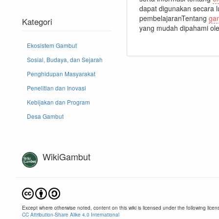
dapat digunakan secara l
pembelajaranTentang
ga
Kategori
yang mudah dipahami ole
Ekosistem Gambut
Sosial, Budaya, dan Sejarah
Penghidupan Masyarakat
Penelitian dan Inovasi
Kebijakan dan Program
Desa Gambut
WikiGambut
Except where otherwise noted, content on this wiki is licensed under the following licen
CC Attribution-Share Alike 4.0 International