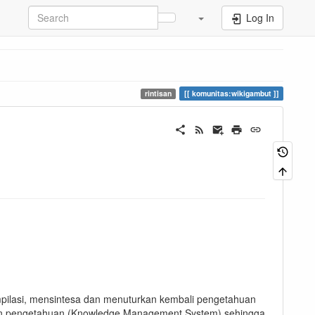
Log In
rintisan
komunitas:wikigambut
lasi, mensintesa dan menuturkan kembali pengetahuan
an pengetahuan (Knowledge Management System) sehingga