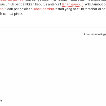
uas untuk pengambilan keputus anterkait
lahan gambut
. WikiGambut 
mbut
dan pengelolaan
lahan gambut
lestari yang saat ini tersebar di
h semua pihak.
komunitas/wikiga
se: