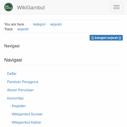
WikiGambut
Home
You are here
kategori
sejarah
Trace
sejarah
kategori:sejarah
Navigasi
Navigasi
Daftar
Panduan Pengguna
Aturan Penulisan
Komunitas
- Kegiatan
- Wikigambut Sumsel
- Wikigambut Kalbar