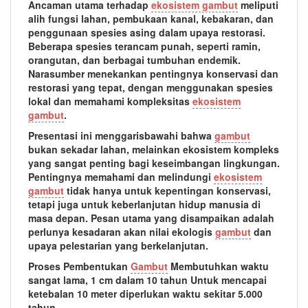
Ancaman utama terhadap
ekosistem gambut
meliputi
alih fungsi lahan, pembukaan kanal, kebakaran, dan
penggunaan spesies asing dalam upaya restorasi.
Beberapa spesies terancam punah, seperti ramin,
orangutan, dan berbagai tumbuhan endemik.
Narasumber menekankan pentingnya konservasi dan
restorasi yang tepat, dengan menggunakan spesies
lokal dan memahami kompleksitas
ekosistem
gambut
.
Presentasi ini menggarisbawahi bahwa
gambut
bukan sekadar lahan, melainkan ekosistem kompleks
yang sangat penting bagi keseimbangan lingkungan.
Pentingnya memahami dan melindungi
ekosistem
gambut
tidak hanya untuk kepentingan konservasi,
tetapi juga untuk keberlanjutan hidup manusia di
masa depan. Pesan utama yang disampaikan adalah
perlunya kesadaran akan nilai ekologis
gambut
dan
upaya pelestarian yang berkelanjutan.
Proses Pembentukan
Gambut
Membutuhkan waktu
sangat lama, 1 cm dalam 10 tahun Untuk mencapai
ketebalan 10 meter diperlukan waktu sekitar 5.000
tahun