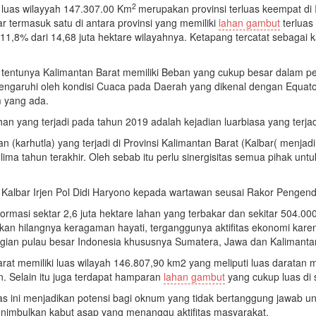
2
 luas wilayyah 147.307.00 Km
merupakan provinsi terluas keempat di
r termasuk satu di antara provinsi yang memiliki
lahan gambut
terluas
 11,8% dari 14,68 juta hektare wilayahnya. Ketapang tercatat sebagai
ni tentunya Kalimantan Barat memiliki Beban yang cukup besar dalam 
i pengaruhi oleh kondisi Cuaca pada Daerah yang dikenal dengan Equa
m yang ada.
n yang terjadi pada tahun 2019 adalah kejadian luarbiasa yang terjad
 (karhutla) yang terjadi di Provinsi Kalimantan Barat (Kalbar( menjad
 lima tahun terakhir. Oleh sebab itu perlu sinergisitas semua pihak 
a Kalbar Irjen Pol Didi Haryono kepada wartawan seusai Rakor Pengend
ormasi sektar 2,6 juta hektare lahan yang terbakar dan sekitar 504.0
kan hilangnya keragaman hayati, terganggunya aktifitas ekonomi kare
gian pulau besar Indonesia khususnya Sumatera, Jawa dan Kalimanta
rat memiliki luas wilayah 146.807,90 km2 yang meliputi luas daratan
. Selain itu juga terdapat hamparan
lahan gambut
yang cukup luas di 
luas ini menjadikan potensi bagi oknum yang tidak bertanggung jawa
enimbulkan kabut asap yang menanggu aktifitas masyarakat.