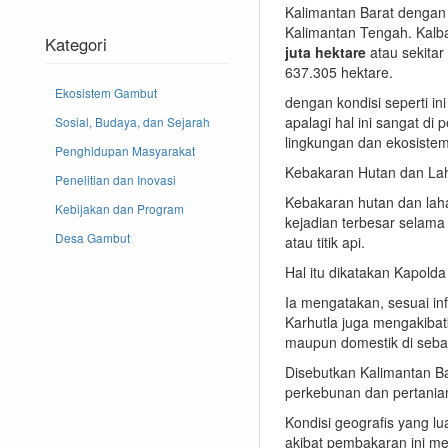
Kalimantan Barat dengan
Kalimantan Tengah. Kalba
Kategori
juta hektare
atau sekitar
637.305 hektare.
Ekosistem Gambut
dengan kondisi seperti i
apalagi hal ini sangat d
Sosial, Budaya, dan Sejarah
lingkungan dan ekosiste
Penghidupan Masyarakat
Kebakaran Hutan dan Laha
Penelitian dan Inovasi
Kebakaran hutan dan lahan
Kebijakan dan Program
kejadian terbesar selama
Desa Gambut
atau titik api.
Hal itu dikatakan Kapold
Ia mengatakan, sesuai inf
Karhutla juga mengakibat
maupun domestik di seba
Disebutkan Kalimantan Ba
perkebunan dan pertanian
Kondisi geografis yang 
akibat pembakaran ini m