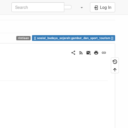
Log In
rintisan
sosial_budaya_sejarah:gambut_dan_sport_tourism