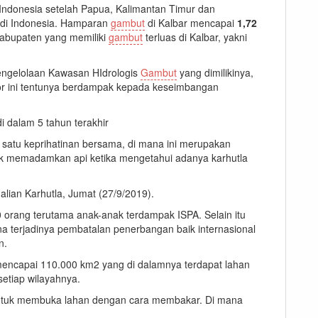
 Indonesia setelah Papua, Kalimantan Timur dan
 di Indonesia. Hamparan
gambut
di Kalbar mencapai
1,72
 kabupaten yang memiliki
gambut
terluas di Kalbar, yakni
pengelolaan Kawasan HIdrologis
Gambut
yang dimilikinya,
tor ini tentunya berdampak kepada keseimbangan
i dalam 5 tahun terakhir
i satu keprihatinan bersama, di mana ini merupakan
untuk memadamkan api ketika mengetahui adanya karhutla
alian Karhutla, Jumat (27/9/2019).
00 orang terutama anak-anak terdampak ISPA. Selain itu
na terjadinya pembatalan penerbangan baik internasional
n.
 mencapai 110.000 km2 yang di dalamnya terdapat lahan
setiap wilayahnya.
b untuk membuka lahan dengan cara membakar. Di mana