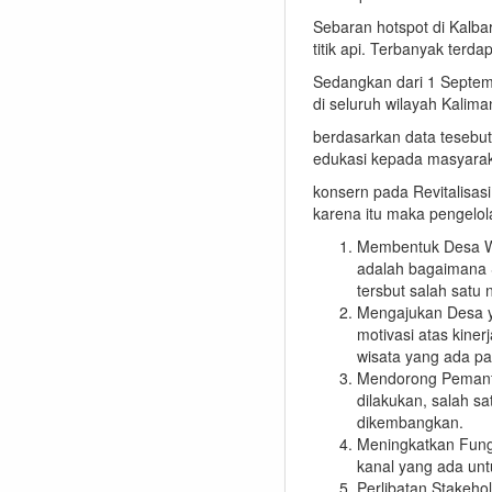
Sebaran hotspot di Kalb
titik api. Terbanyak terd
Sedangkan dari 1 Septem
di seluruh wilayah Kaliman
berdasarkan data tesebut
edukasi kepada masyarak
konsern pada Revitalisa
karena itu maka pengelo
Membentuk Desa 
adalah bagaimana 
tersbut salah satu
Mengajukan Desa y
motivasi atas kin
wisata yang ada p
Mendorong Pemanfa
dilakukan, salah sa
dikembangkan.
Meningkatkan Fung
kanal yang ada un
Perlibatan Stakeho