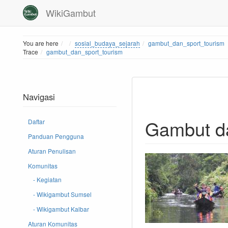
WikiGambut
Home
You are here
sosial_budaya_sejarah
gambut_dan_sport_tourism
Trace
gambut_dan_sport_tourism
Navigasi
Gambut da
Daftar
Panduan Pengguna
Aturan Penulisan
Komunitas
- Kegiatan
- Wikigambut Sumsel
- Wikigambut Kalbar
Aturan Komunitas