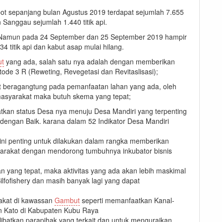
ot sepanjang bulan Agustus 2019 terdapat sejumlah 7.655
 Sanggau sejumlah 1.440 titik api.
pi. Namun pada 24 September dan 25 September 2019 hampir
34 titik api dan kabut asap mulai hilang.
t
yang ada, salah satu nya adalah dengan memberikan
de 3 R (Reweting, Revegetasi dan Revitaslisasi);
t beragangtung pada pemanfaatan lahan yang ada, oleh
 masyarakat maka butuh skema yang tepat;
kan status Desa nya menuju Desa Mandiri yang terpenting
ngan Baik. karana dalam 52 Indikator Desa Mandiri
i penting untuk dilakukan dalam rangka memberikan
arakat dengan mendorong tumbuhnya inkubator bisnis
ang tepat, maka aktivitas yang ada akan lebih maskimal
ilfofishery dan masih banyak lagi yang dapat
akat di kawassan
Gambut
seperti memanfaatkan Kanal-
n Kato di Kabupaten Kubu Raya
ibatkan parapihak yang terkait dan untuk menguraikan