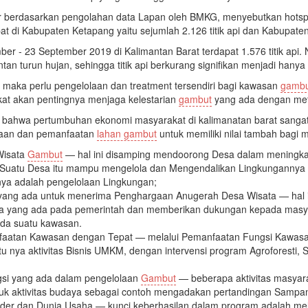
ar berdasarkan pengolahan data Lapan oleh BMKG, menyebutkan hotsp
apat di Kabupaten Ketapang yaitu sejumlah 2.126 titik api dan Kabupaten
ber - 23 September 2019 di Kalimantan Barat terdapat 1.576 titik a
tan turun hujan, sehingga titik api berkurang signifikan menjadi hanya 
 maka perlu pengelolaan dan treatment tersendiri bagi kawasan
gambu
at akan pentingnya menjaga kelestarian
gambut
yang ada dengan meto
si bahwa pertumbuhan ekonomi masyarakat di kalimanatan barat sanga
laan dan pemanfaatan
lahan gambut
untuk memiliki nilai tambah bagi
Wisata
Gambut
— hal ini disamping mendoorong Desa dalam meningkat
Suatu Desa itu mampu mengelola dan Mengendalikan Lingkungannya de
 nya adalah pengelolaan Lingkungan;
ang ada untuk menerima Penghargaan Anugerah Desa Wisata — hal in
erja yang ada pada pemerintah dan memberikan dukungan kepada masy
ada suatu kawasan.
atan Kawasan dengan Tepat — melalui Pemanfaatan Fungsi Kawasan y
tu nya aktivitas Bisnis UMKM, dengan intervensi program Agroforesti, S
si yang ada dalam pengelolaan
Gambut
— beberapa aktivitas masyar
tuk aktivitas budaya sebagai contoh mengadakan pertandingan Sampa
lder dan Dunia Usaha — kunci keberhasilan dalam program adalah mel