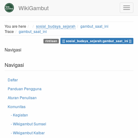
WikiGambut
Home
You are here
sosial_budaya_sejarah
gambut_saat_ini
Trace
gambut_saat_ini
rintisan
sosial_budaya_sejarah:gambut_saat_ini
Navigasi
Navigasi
Daftar
Panduan Pengguna
Aturan Penulisan
Komunitas
- Kegiatan
- Wikigambut Sumsel
- Wikigambut Kalbar