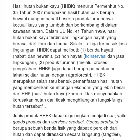
Hasil hutan bukan kayu (HHBK) menurut Permenhut No.
35 Tahun 2007 merupakan hasil hutan baik berupa
hewani maupun nabati beserta produk turunannya
kecuali kayu yang tumbuh dan berkembang di dalam
kawasan hutan. Dalam UU No. 41 Tahun 1999, hasil
hutan bukan kayu terdiri dari lingkungan hayati yang
berasal dari flora dan fauna. Selain itu juga termasuk jasa
lingkungan. HHBK dapat meliputi: (1) benda hayati
(nabati dan hewani), (2) non hayati (
konservasi
dan jasa
lingkungan), (3) produk turunan (melalui proses
pengolahan. HHBK juga dapat berupa pemanfaatan
lahan sekitar hutan dengan agroforestri. HHBK
merupakan salah satu bentuk pemanfaatan hasil hutan
yang memberikan keuntungan ekonomi yang lebih besar
dari HHK (hasil hutan kayu) karena tidak menyebabkan
kerusakan hutan dan tidak menghilangkan fungsi-fungsi
1
hutan tersebut
.
Jenis produk HHBK dapat digolongkan menjadi dua, yaitu
goods product
dan
services product.
Goods
products
berupa sebuah benda fisik yang dapat diperoleh dari
hutan dan dapat dirasakan secara langsung (
tangible
),