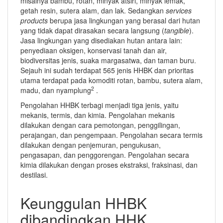
misalnya bambu, rotan, minyak atsiri, minyak lemak,
getah resin, sutera alam, dan lak. Sedangkan
services
products
berupa jasa lingkungan yang berasal dari hutan
yang tidak dapat dirasakan secara langsung (
tangible
).
Jasa lingkungan yang disediakan hutan antara lain:
penyediaan oksigen, konservasi tanah dan air,
biodiversitas jenis, suaka margasatwa, dan taman buru.
Sejauh ini sudah terdapat 565 jenis HHBK dan prioritas
utama terdapat pada komoditi rotan, bambu, sutera alam,
2
madu, dan nyamplung
.
Pengolahan HHBK terbagi menjadi tiga jenis, yaitu
mekanis, termis, dan kimia. Pengolahan mekanis
dilakukan dengan cara pemotongan, penggilingan,
perajangan, dan pengempaan. Pengolahan secara termis
dilakukan dengan penjemuran, pengukusan,
pengasapan, dan penggorengan. Pengolahan secara
kimia dilakukan dengan proses ekstraksi, fraksinasi, dan
destilasi.
Keunggulan HHBK
dibandingkan HHK