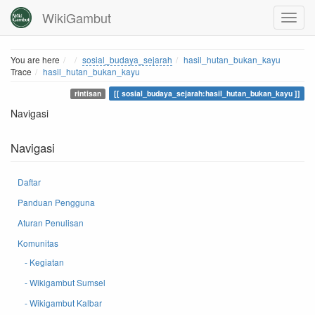
WikiGambut
Home
You are here
sosial_budaya_sejarah
hasil_hutan_bukan_kayu
Trace
hasil_hutan_bukan_kayu
rintisan
sosial_budaya_sejarah:hasil_hutan_bukan_kayu
Navigasi
Navigasi
Daftar
Panduan Pengguna
Aturan Penulisan
Komunitas
- Kegiatan
- Wikigambut Sumsel
- Wikigambut Kalbar