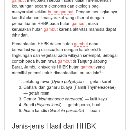
keuntungan secara ekonomis dan ekologis bagi
masyarakat sekitar
hutan gambut
. Dengan meningkatnya
kondisi ekonomi masyarakat yang disertai dengan
pemanfaatan HHBK pada hutan
gambut
, maka
kerusakan hutan
gambut
karena aktivitas manusia dapat
dihindari.
Pemanfaatan HHBK dalam hutan
gambut
dapat
bervariasi yang disesuaikan dengan karakteristik
lingkungan dan vegetasi pada wilayah setempat. Sebagai
contoh pada hutan rawa
gambut
di Tanjung Jabung
Barat, Jambi, jenis-jenis HHBK hutan
gambut
yang
4
memiliki potensi untuk dimanfaatkan antara lain
:
Jelutung rawa (
Dyera polyphylla
) — getah karet
Gaharu dan gaharu buaya (Famili Thymeleaceae)
— getah resin
Gemor (
Nothaphoebe coreacea
) — kulit kayu
Sundi (
Payena leerii
) — getah perca, buah
Asam kandis (
Garcinia parvifolia
) — buah
Jenis-jenis Hasil dari HHBK