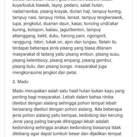
kuya/kuduk biawak, tayoy, pedaro, salak hutan,
nadai/rambai, pisang krayak, durian haji, tampuy kuning,
tampuy nasi, tampuy rimba, lansat, tampuy tengkerawok,
tupa, jengkolut, duarian daun, kasai, koncing undi/akar
kuning, kotopon, kabau, jagul/benton, tampuy
sibenggang, bekil, duku, harong paro, ngongorit,
ranggung, ridon, tukak on, ajon dan tungau. Selain itu
terdapat beberapa jenis pisang yang biasa ditanam
masyarakat di ladang yaitu pisang embun, pisang susu,
pisang kelembouy, pisang empang, pisang gembur,
pisang bulu, dan pisang bungo. masyarakat juga
mengkonsumsi jengkol dan petai.
2. Madu
Madu merupakan salah satu hasil hutan bukan kayu yang
penting bagi masyarakat. Lebah dalam bahsa rimba
disebut dengan sialang sehingga pohon tempat lebah
bersarang disebut dengan pohon sialang. Ada beberapa
jenis pohon sialang yaitu kempas, kedodong dan keruing.
Jenis yang paling banyak dihinggapi lebah adalah
kedondong sehingga anakan kedondong biasanya tidak
ditebang agar dapat tumbuh besar dan dijadikan tempat