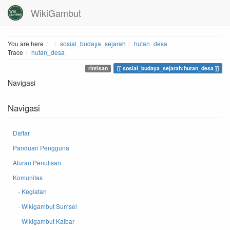
WikiGambut
Home
You are here
sosial_budaya_sejarah
hutan_desa
Trace
hutan_desa
rintisan
sosial_budaya_sejarah:hutan_desa
Navigasi
Navigasi
Daftar
Panduan Pengguna
Aturan Penulisan
Komunitas
- Kegiatan
- Wikigambut Sumsel
- Wikigambut Kalbar