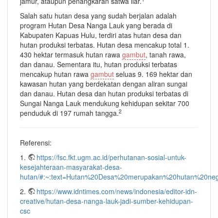
jamur, ataupun penangkaran satwa liar.
Salah satu hutan desa yang sudah berjalan adalah
program Hutan Desa Nanga Lauk yang berada di
Kabupaten Kapuas Hulu, terdiri atas hutan desa dan
hutan produksi terbatas. Hutan desa mencakup total 1.
430 hektar termasuk hutan rawa
gambut
, tanah rawa,
dan danau. Sementara itu, hutan produksi terbatas
mencakup hutan rawa
gambut
seluas 9. 169 hektar dan
kawasan hutan yang berdekatan dengan aliran sungai
dan danau. Hutan desa dan hutan produksi terbatas di
Sungai Nanga Lauk mendukung kehidupan sekitar 700
2
penduduk di 197 rumah tangga.
Referensi:
1.
https://fsc.fkt.ugm.ac.id/perhutanan-sosial-untuk-
kesejahteraan-masyarakat-desa-
hutan/#:~:text=Hutan%20Desa%20merupakan%20hutan%20ne
2.
https://www.idntimes.com/news/indonesia/editor-idn-
creative/hutan-desa-nanga-lauk-jadi-sumber-kehidupan-
csc