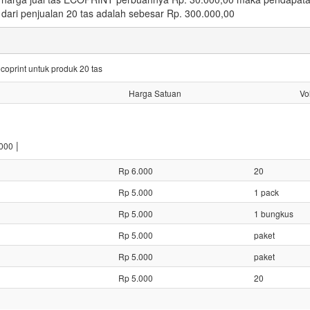
dari penjualan 20 tas adalah sebesar Rp. 300.000,00
coprint untuk produk 20 tas
Harga Satuan
Vo
|
000
Rp 6.000
20
Rp 5.000
1 pack
Rp 5.000
1 bungkus
Rp 5.000
paket
Rp 5.000
paket
Rp 5.000
20