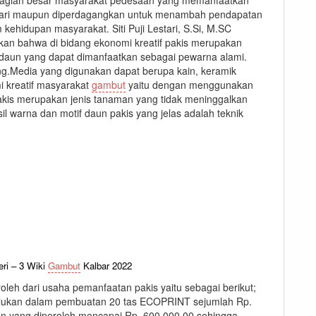
 hari maupun diperdagangkan untuk menambah pendapatan
ehidupan masyarakat. Siti Puji Lestari, S.Si, M.SC
an bahwa di bidang ekonomi kreatif pakis merupakan
aun yang dapat dimanfaatkan sebagai pewarna alami.
g.Media yang digunakan dapat berupa kain, keramik
i kreatif masyarakat
gambut
yaitu dengan menggunakan
akis merupakan jenis tanaman yang tidak meninggalkan
il warna dan motif daun pakis yang jelas adalah teknik
ri – 3 Wiki
Gambut
Kalbar 2022
leh dari usaha pemanfaatan pakis yaitu sebagai berikut;
rlukan dalam pembuatan 20 tas ECOPRINT sejumlah Rp.
n yang diperoleh mencapai Rp. 600.000,00 sehingga