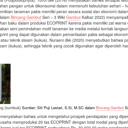
bahan pangan untuk dikonsumsi dalam memenuhi kebutuhan sehari –
ikian tanaman pakis memliki peran secara sosial dan ekonomi dalam k
dalam
Bincang Gambut
Seri – 3 Wiki
Gambut
Kalbar 2022) menyampaik
n baku dalam produksi ECOPRINT karena pakis memiliki zat warna d
kan seni pemindahan motif tanaman ke media melalui kontak langsun
oprint yang dapat digunakan dalam pemanfaatan pakis sebagai ekonom
 atau teknik steam (kukus). Nuraeni dkk (2020) menyebutkan bahwa p
team (kukus), sehingga teknik yang cocok digunakan agar diperoleh has
Sumber; Siti Puji Lestari, S.Si, M.SC dalam
Bincang Gambut
Se
ng (tumbuk)
) menyatakan bahwa untuk mengetahui prospek pendapatan yang dipero
k usaha memproduksi 20 tas ECOPRINT dengan total modal yang dipe
n harga jual tas ECOPRINT perbuahnya Rp. 30.000,00 maka pendapata