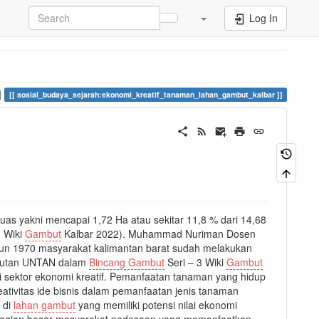
Log In
sosial_budaya_sejarah:ekonomi_kreatif_tanaman_lahan_gambut_kalbar
luas yakni mencapai 1,72 Ha atau sekitar 11,8 % dari 14,68
1 Wiki
Gambut
Kalbar 2022). Muhammad Nuriman Dosen
un 1970 masyarakat kalimantan barat sudah melakukan
Fahutan UNTAN dalam
Bincang Gambut
Seri – 3 Wiki
Gambut
di sektor ekonomi kreatif. Pemanfaatan tanaman yang hidup
tivitas ide bisnis dalam pemanfaatan jenis tanaman
 di
lahan gambut
yang memiliki potensi nilai ekonomi
sebagian besar masyarakat pedesaan yang memanfaatkan