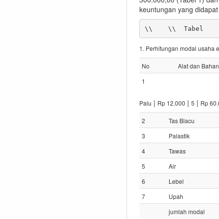
keuntungan yang didapat 
1. Perhitungan modal usaha e
No
Alat dan Bahan
1
|
|
|
Palu
Rp 12.000
5
Rp 60.
2
Tas Blacu
3
Palastik
4
Tawas
5
Air
6
Lebel
7
Upah
jumlah modal