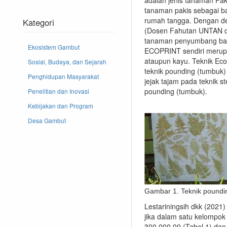
tanaman pakis sebagai 
rumah tangga. Dengan dem
Kategori
(Dosen Fahutan UNTAN 
tanaman penyumbang baha
Ekosistem Gambut
ECOPRINT sendiri merupa
ataupun kayu. Teknik Ec
Sosial, Budaya, dan Sejarah
teknik pounding (tumbuk)
Penghidupan Masyarakat
jejak tajam pada teknik s
pounding (tumbuk).
Penelitian dan Inovasi
Kebijakan dan Program
Desa Gambut
Gambar 1. Teknik poundi
Lestariningsih dkk (2021
jika dalam satu kelompo
300.000,00 (Tabel 1) da