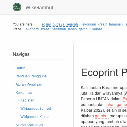
WikiGambut
Home
You are here
sosial_budaya_sejarah
ekonomi_kreatif_tanaman_l
Trace
ekonomi_kreatif_tanaman_lahan_gambut_kalbar
Navigasi
Ecoprint 
Daftar
Panduan Pengguna
Aturan Penulisan
Kalimantan Barat merupak
Komunitas
juta Ha dari wilayahnya 
Faperta UNTAN dalam
B
- Kegiatan
pemanfaatan
lahan gamb
- Wikigambut Sumsel
Kalbar 2022), selain di se
dilahan
gambut
merupakan
- Wikigambut Kalbar
apapun yang tumbuh dil
Aturan Komunitas
adalah jenis tanaman Pa