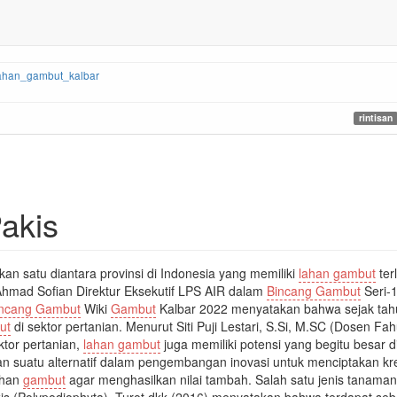
ahan_gambut_kalbar
rintisan
Pakis
an satu diantara provinsi di Indonesia yang memiliki
lahan gambut
ter
(Ahmad Sofian Direktur Eksekutif LPS AIR dalam
Bincang Gambut
Seri-
incang Gambut
Wiki
Gambut
Kalbar 2022 menyatakan bahwa sejak tah
ut
di sektor pertanian. Menurut Siti Puji Lestari, S.Si, M.SC (Dosen 
ktor pertanian,
lahan gambut
juga memiliki potensi yang begitu besar 
 suatu alternatif dalam pengembangan inovasi untuk menciptakan krea
ahan
gambut
agar menghasilkan nilai tambah. Salah satu jenis tanaman
kis (Polypodiophyta). Turot dkk (2016) menyatakan bahwa terdapat 